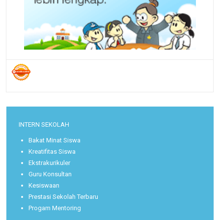
INTERN SEKOLAH
Bakat Minat Siswa
Kreatifitas Siswa
Ekstrakurikuler
Guru Konsultan
Kesiswaan
Prestasi Sekolah Terbaru
Progam Mentoring