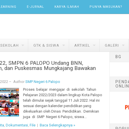
LEARNING
E-JURNAL
KARYA ILMIAH
PUNYA MASUKAN?
 SEKOLAH
GTK & SISWA
ARTIKEL
GALERI
BG
22, SMPN 6 PALOPO Undang BNN,
an, dan Puskesmas Mungkajang Bawakan
PEND
 2022
– Author
SMP Negeri 6 Palopo
ONLIN
Proses belajar mengajar di sekolah Tahun
Pelajaran 2022/2023 dalam lingkup Kota Palopo
telah dimulai sejak tanggal 11 Juli 2022. Hal ini
sesuai dengan kalender pendidikan yang
dikeluarkan oleh Dinas Pendidikan. Demikian
juga di SMP Negeri 6 Palopo, siswa...
ita
,
Dokumentasi
,
File
|
Baca Selengkapnya »
POPU