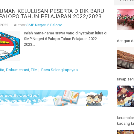
MAN KELULUSAN PESERTA DIDIK BARU
PALOPO TAHUN PELAJARAN 2022/2023
 2022
– Author
SMP Negeri 6 Palopo
Inilah nama-nama siswa yang dinyatakan lulus di
SMP Negeri 6 Palopo Tahun Pelajaran 2022-
dengan da
2023...
ita
,
Dokumentasi
,
File
|
Baca Selengkapnya »
rayap seri
keramaian
kadang kit