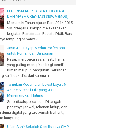
PENERIMAAN PESERTA DIDIK BARU
DAN MASA ORIENTASI SISWA (MOS)
Memasuki Tahun Ajaran Baru 2014-2015
SMP Negeri 6 Palopo melaksanakan
kegiatan Penerimaan Peserta Didik Baru
ya tampung sebanyak ...
Jasa Anti Rayap Medan Profesional
untuk Rumah dan Bangunan
Rayap merupakan salah satu hama
yang paling merugikan bagi pemilik
rumah maupun bangunan. Serangan
ng kali tidak disadari karena h...
Temukan Kedamaian Lewat Layar: 5
Anime Slice of Life yang Akan
Menenangkan Hatimu
Smpn6palopo.sch.id - Di tengah
padatnya jadwal, tekanan hidup, dan
 dunia digital yang tak pernah berhenti,
a hanya ingi...
Ujian Akhir Sekolah Seni Budaya SMP