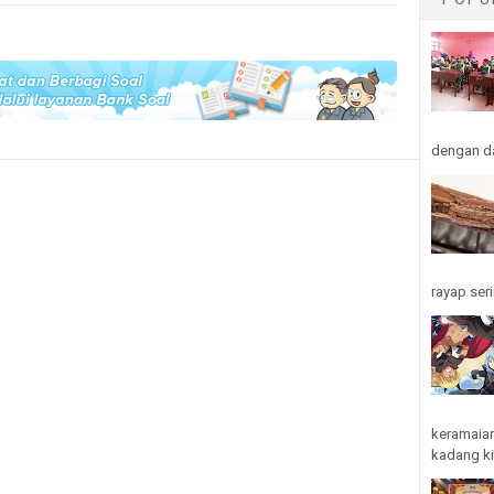
dengan da
rayap seri
keramaian
kadang kit