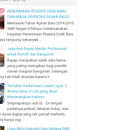
PENERIMAAN PESERTA DIDIK BARU
DAN MASA ORIENTASI SISWA (MOS)
Memasuki Tahun Ajaran Baru 2014-2015
SMP Negeri 6 Palopo melaksanakan
kegiatan Penerimaan Peserta Didik Baru
ya tampung sebanyak ...
Jasa Anti Rayap Medan Profesional
untuk Rumah dan Bangunan
Rayap merupakan salah satu hama
yang paling merugikan bagi pemilik
rumah maupun bangunan. Serangan
ng kali tidak disadari karena h...
Temukan Kedamaian Lewat Layar: 5
Anime Slice of Life yang Akan
Menenangkan Hatimu
Smpn6palopo.sch.id - Di tengah
padatnya jadwal, tekanan hidup, dan
 dunia digital yang tak pernah berhenti,
a hanya ingi...
Ujian Akhir Sekolah Seni Budaya SMP