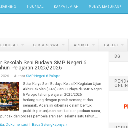
LEARNING
E-JURNAL
KARYA ILMIAH
PUNYA MASUKAN?
 SEKOLAH
GTK & SISWA
ARTIKEL
GALERI
BG
ir Sekolah Seni Budaya SMP Negeri 6
ahun Pelajaran 2025/2026
, 2026
– Author
SMP Negeri 6 Palopo
PEND
Gelar Karya Seni Budaya Kelas IX Kegiatan Ujian
ONLIN
Akhir Sekolah (UAS) Seni Budaya di SMP Negeri
6 Palopo tahun pelajaran 2025/2026
berlangsung dengan penuh semangat dan
semarak. Acara ini dikemas dalam bentuk
praktek pertunjukan seni tari dan paduan suara,
puncak dari proses pembelajaran seni selama satu tahun....
ita
,
Dokumentasi
|
Baca Selengkapnya »
POPU