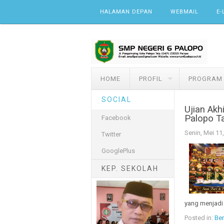
Skip to content
HALAMAN DEPAN
WEBMAIL
E-
HOME
PROFIL
PROGRAM
SOCIAL
Ujian Akh
Palopo T
Facebook
Senin, Mei 11
Twitter
GooglePlus
KEP. SEKOLAH
yang menjadi 
Posted in:
Ber