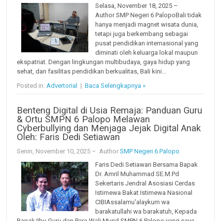
Selasa, November 18, 2025 –
Author SMP Negeri 6 PalopoBali tidak
hanya menjadi magnet wisata dunia,
tetapi juga berkembang sebagai
pusat pendidikan internasional yang
diminati oleh keluarga lokal maupun
ekspatriat. Dengan lingkungan multibudaya, gaya hidup yang
sehat, dan fasilitas pendidikan berkualitas, Bali kini...
Posted in:
Advertorial
|
Baca Selengkapnya »
Benteng Digital di Usia Remaja: Panduan Guru
& Ortu SMPN 6 Palopo Melawan
Cyberbullying dan Menjaga Jejak Digital Anak
Oleh: Faris Dedi Setiawan
Senin, November 10, 2025
– Author
SMP Negeri 6 Palopo
Faris Dedi Setiawan Bersama Bapak
Dr. Amril Muhammad SE.M.Pd
Sekertaris Jendral Asosiasi Cerdas
Istimewa Bakat Istimewa Nasional
CIBIAssalamu'alaykum wa
barakatullahi wa barakatuh, Kepada
Bapak/Ibu Guru dan Para Wali Murid SMPN 6 Palopo yang saya