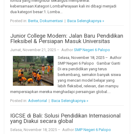
lomba yang menghibur sekaligus mempererat
kebersamaan.Kategori LombaPerayaan kali ini dibagi menjadi
dua kategori besar:1. Lomba...
Posted in:
Berita
,
Dokumentasi
|
Baca Selengkapnya »
Junior College Modern: Jalan Baru Pendidikan
Fleksibel & Persiapan Masuk Universitas
Jumat, November 21, 2025
– Author
SMP Negeri 6 Palopo
Selasa, November 18, 2025 – Author
SMP Negeri 6 Palopo Gambar Ganti
Di era pendidikan yang terus
berkembang, semakin banyak siswa
yang mencari model belajar yang
lebih fleksibel, relevan, dan mampu
mempersiapkan mereka menghadapi persaingan global....
Posted in:
Advertorial
|
Baca Selengkapnya »
IGCSE di Bali: Solusi Pendidikan Internasional
yang Diakui secara global
Selasa, November 18, 2025
– Author
SMP Negeri 6 Palopo