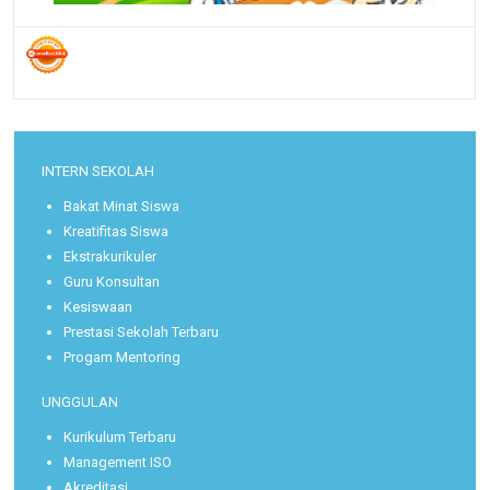
INTERN SEKOLAH
Bakat Minat Siswa
Kreatifitas Siswa
Ekstrakurikuler
Guru Konsultan
Kesiswaan
Prestasi Sekolah Terbaru
Progam Mentoring
UNGGULAN
Kurikulum Terbaru
Management ISO
Akreditasi