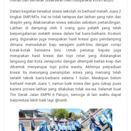
meriah dan semarak disaksikan oleh masyarakat kota Palopo.
Dalam kegiatan tersebut siswa sekolah ini berhasil meraih Juara 2
tingkat SMP/MTs. Hal ini tidak terlepas dari latihan yang rutin dan
disiplin yang dilaksanakan siswa sebulan sebelum pertandingan.
Latihan di dampingi oleh 3 orang guru pelatih yang telah
berpengalaman melatih siswa dalam hal baris-berbaris. Kostum
yang digunakan juga merupakan hasil kreasi guru pendamping
dimana memadukan baju seragam putih-biru dengan rompi
kotak-kotak berwarna biru. Untuk penutup kepala juga
merupakan hasil kreasi dari topi rotan yang didatangkan
langsung dari Kota Jeneponto dengan ditempeli kertas krep dan
dibentuk menyerupai topi polisi wanita. Akhirnya perpaduan
kreasi itu menunjang penampilan siswa yang memang telah
terlatih teknik baris-berbaris selama 1 bulan. Meskipun belum
berhasil meraih Juara 1, namun baik siswa dan guru cukup puas
karena proses latihan yang dilakukan tidak sia-sia. Selamat buat
Tim Gerak Jalan SMPN 6 Palopo, semoga di lain waktu dapat
berprestasi lebih baik lagi. @nash.