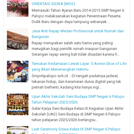
ORIENTASI SISWA (MOS)
Memasuki Tahun Ajaran Baru 2014-2015 SMP Negeri 6
Palopo melaksanakan kegiatan Penerimaan Peserta
Didik Baru dengan daya tampung sebanyak ...
Jasa Anti Rayap Medan Profesional untuk Rumah dan
Bangunan
Rayap merupakan salah satu hama yang paling
merugikan bagi pemilik rumah maupun bangunan.
Serangan rayap sering kali tidak disadari karena h...
Temukan Kedamaian Lewat Layar: 5 Anime Slice of Life
yang Akan Menenangkan Hatimu
Smpn6palopo.sch.id - Di tengah padatnya jadwal,
tekanan hidup, dan keramaian dunia digital yang tak
pernah berhenti, kadang kita hanya ingi...
Ujian Akhir Sekolah Seni Budaya SMP Negeri 6 Palopo
Tahun Pelajaran 2025/2026
Gelar Karya Seni Budaya Kelas IX Kegiatan Ujian Akhir
Sekolah (UAS) Seni Budaya di SMP Negeri 6 Palopo
tahun pelajaran 2025/2026 berlangsu...
Last Ceremony Siswa Kelas IX SMP Negeri 6 Palopo