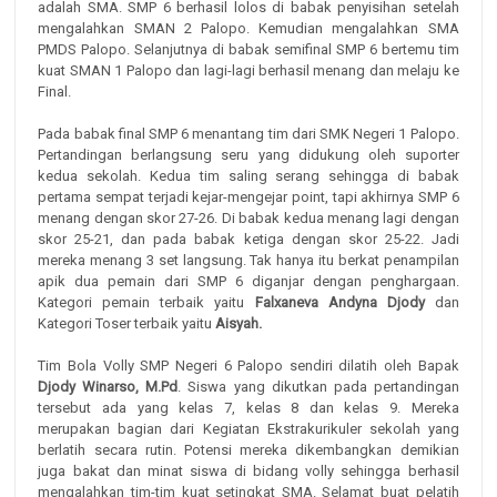
adalah SMA. SMP 6 berhasil lolos di babak penyisihan setelah
mengalahkan SMAN 2 Palopo. Kemudian mengalahkan SMA
PMDS Palopo. Selanjutnya di babak semifinal SMP 6 bertemu tim
kuat SMAN 1 Palopo dan lagi-lagi berhasil menang dan melaju ke
Final.
Pada babak final SMP 6 menantang tim dari SMK Negeri 1 Palopo.
Pertandingan berlangsung seru yang didukung oleh suporter
kedua sekolah. Kedua tim saling serang sehingga di babak
pertama sempat terjadi kejar-mengejar point, tapi akhirnya SMP 6
menang dengan skor 27-26. Di babak kedua menang lagi dengan
skor 25-21, dan pada babak ketiga dengan skor 25-22. Jadi
mereka menang 3 set langsung. Tak hanya itu berkat penampilan
apik dua pemain dari SMP 6 diganjar dengan penghargaan.
Kategori pemain terbaik yaitu
Falxaneva Andyna Djody
dan
Kategori Toser terbaik yaitu
Aisyah.
Tim Bola Volly SMP Negeri 6 Palopo sendiri dilatih oleh Bapak
Djody Winarso, M.Pd
. Siswa yang dikutkan pada pertandingan
tersebut ada yang kelas 7, kelas 8 dan kelas 9. Mereka
merupakan bagian dari Kegiatan Ekstrakurikuler sekolah yang
berlatih secara rutin. Potensi mereka dikembangkan demikian
juga bakat dan minat siswa di bidang volly sehingga berhasil
mengalahkan tim-tim kuat setingkat SMA. Selamat buat pelatih