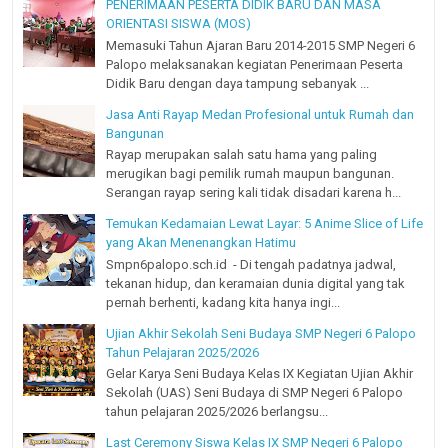
PENERIMAAN PESERTA DIDIK BARU DAN MASA
ORIENTASI SISWA (MOS)
Memasuki Tahun Ajaran Baru 2014-2015 SMP Negeri 6
Palopo melaksanakan kegiatan Penerimaan Peserta
Didik Baru dengan daya tampung sebanyak ...
Jasa Anti Rayap Medan Profesional untuk Rumah dan
Bangunan
Rayap merupakan salah satu hama yang paling
merugikan bagi pemilik rumah maupun bangunan.
Serangan rayap sering kali tidak disadari karena h...
Temukan Kedamaian Lewat Layar: 5 Anime Slice of Life
yang Akan Menenangkan Hatimu
Smpn6palopo.sch.id - Di tengah padatnya jadwal,
tekanan hidup, dan keramaian dunia digital yang tak
pernah berhenti, kadang kita hanya ingi...
Ujian Akhir Sekolah Seni Budaya SMP Negeri 6 Palopo
Tahun Pelajaran 2025/2026
Gelar Karya Seni Budaya Kelas IX Kegiatan Ujian Akhir
Sekolah (UAS) Seni Budaya di SMP Negeri 6 Palopo
tahun pelajaran 2025/2026 berlangsu...
Last Ceremony Siswa Kelas IX SMP Negeri 6 Palopo