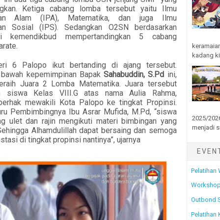
ngkan. Ketiga cabang lomba tersebut yaitu Ilmu
uan Alam (IPA), Matematika, dan juga Ilmu
an Sosial (IPS). Sedangkan O2SN berdasarkan
ari kemendikbud mempertandingkan 5 cabang
rate.
keramaian
kadang kit
i 6 Palopo ikut bertanding di ajang tersebut.
i bawah kepemimpinan Bapak
Sahabuddin, S.Pd
ini,
eraih Juara 2 Lomba Matematika. Juara tersebut
eh siswa Kelas VIII.G atas nama Aulia Rahma,
berhak mewakili Kota Palopo ke tingkat Propinsi.
ru Pembimbingnya Ibu Asrar Mufida, M.Pd, “siswa
2025/2026
ong ulet dan rajin mengikuti materi bimbingan yang
menjadi s
 Sehingga Alhamdulillah dapat bersaing dan semoga
stasi di tingkat propinsi nantinya”, ujarnya
EVEN
Pelatihan
Workshop
Outbond 
Pelatihan