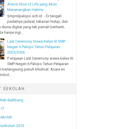
Anime Slice of Life yang Akan
Menenangkan Hatimu
Smpn6palopo.sch.id - Di tengah
padatnya jadwal, tekanan hidup, dan
 dunia digital yang tak pernah berhenti,
a hanya ingi...
Last Ceremony Siswa Kelas IX SMP
Negeri 6 Palopo Tahun Pelajaran
2025/2026
P erayaan Last Ceremony siswa kelas IX
SMP Negeri 6 Palopo Tahun Pelajaran
 berlangsung penuh khidmat. Acara ini
imbol...
T SEKOLAH
 Web Balitbang
 IT
Sekolah
 Kurikulum 2013