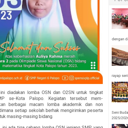
dengan da
rayap seri
 ini diadakan lomba OSN dan O2SN untuk tingkat
MP se-Kota Palopo. Kegiatan tersebut mem-
gkan berbagai macam lomba akademik dan non
dimana setiap sekolah berhak mengirimkan peserta
Seni Buda
ntuk masing-masing bidang.
2025/2026
 ini ada tiga cabang lomba OSN jenjang SMP yang