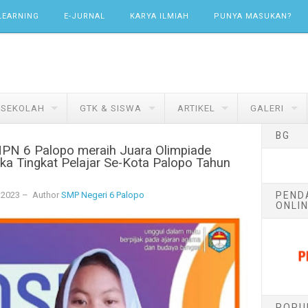
LEARNING
E-JURNAL
KARYA ILMIAH
PUNYA MASUKAN?
 SEKOLAH
GTK & SISWA
ARTIKEL
GALERI
BG
PN 6 Palopo meraih Juara Olimpiade
a Tingkat Pelajar Se-Kota Palopo Tahun
PEND
 2023
– Author
SMP Negeri 6 Palopo
ONLIN
POPU