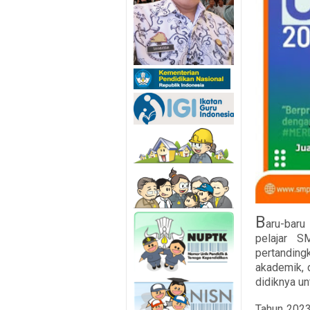
B
aru-baru
pelajar S
pertandin
akademik, 
didiknya u
Tahun 2023