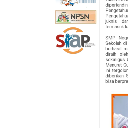
dipertandi
Pengetah
Pengetahu
juknis d
termasuk ka
SMP Neger
Sekolah d
berhasil m
diraih ol
sekaligus 
Menurut Gu
ini tergol
diberikan.
bisa berpre