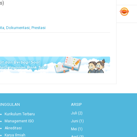
s)
ita
,
Dokumentasi
,
Prestasi
UNGGULAN
ARSIP
Juli
(2)
Kurikulum Terbaru
Juni
(1)
Management ISO
Akreditasi
Mei
(1)
Karya Ilmiah
April
(3)