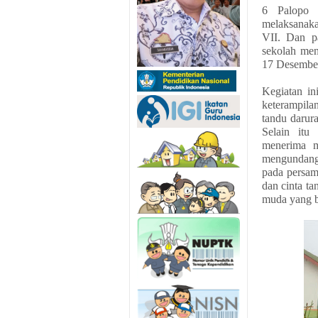
6 Palopo 
melaksanaka
VII. Dan pa
sekolah me
17 Desember 
Kegiatan in
keterampila
tandu darur
Selain itu
menerima m
mengundang
pada persami
dan cinta ta
muda yang b