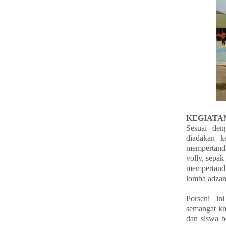
KEGIATA
Sesuai den
diadakan k
mempertand
volly, sepak
mempertandin
lomba adzan
Porseni i
semangat kr
dan siswa b