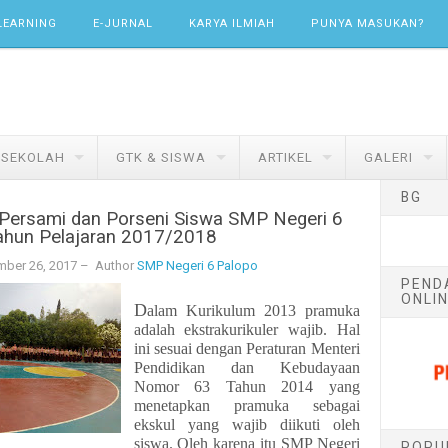
LEARNING
E-JURNAL
KARYA ILMIAH
PUNYA MASUKAN?
 SEKOLAH
GTK & SISWA
ARTIKEL
GALERI
BG
 Persami dan Porseni Siswa SMP Negeri 6
ahun Pelajaran 2017/2018
mber 26, 2017
– Author
SMP Negeri 6 Palopo
PEND
ONLIN
D
alam Kurikulum 2013 pramuka
adalah ekstrakurikuler wajib. Hal
ini sesuai dengan Peraturan Menteri
Pendidikan dan Kebudayaan
Nomor 63 Tahun 2014 yang
menetapkan pramuka sebagai
ekskul yang wajib diikuti oleh
siswa. Oleh karena itu SMP Negeri
POPU