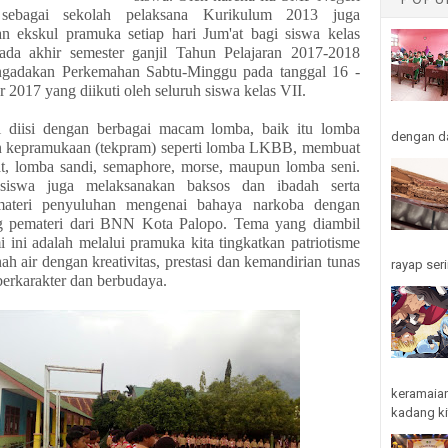
sebagai sekolah pelaksana Kurikulum 2013 juga
n ekskul pramuka setiap hari Jum'at bagi siswa kelas
da akhir semester ganjil Tahun Pelajaran 2017-2018
ngadakan Perkemahan Sabtu-Minggu pada tanggal 16 -
2017 yang diikuti oleh seluruh siswa kelas VII.
i diisi dengan berbagai macam lomba, baik itu lomba
dengan da
n kepramukaan (tekpram) seperti lomba LKBB, membuat
at, lomba sandi, semaphore, morse, maupun lomba seni.
 siswa juga melaksanakan baksos dan ibadah serta
ateri penyuluhan mengenai bahaya narkoba dengan
 pemateri dari BNN Kota Palopo. Tema yang diambil
 ini adalah melalui pramuka kita tingkatkan patriotisme
nah air dengan kreativitas, prestasi dan kemandirian tunas
rayap seri
erkarakter dan berbudaya.
keramaian
kadang kit