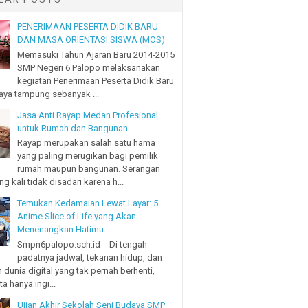
PENERIMAAN PESERTA DIDIK BARU
DAN MASA ORIENTASI SISWA (MOS)
Memasuki Tahun Ajaran Baru 2014-2015
SMP Negeri 6 Palopo melaksanakan
kegiatan Penerimaan Peserta Didik Baru
ya tampung sebanyak ...
Jasa Anti Rayap Medan Profesional
untuk Rumah dan Bangunan
Rayap merupakan salah satu hama
yang paling merugikan bagi pemilik
rumah maupun bangunan. Serangan
ng kali tidak disadari karena h...
Temukan Kedamaian Lewat Layar: 5
Anime Slice of Life yang Akan
Menenangkan Hatimu
Smpn6palopo.sch.id - Di tengah
padatnya jadwal, tekanan hidup, dan
 dunia digital yang tak pernah berhenti,
a hanya ingi...
Ujian Akhir Sekolah Seni Budaya SMP