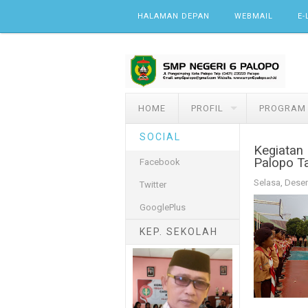
Skip to content
HALAMAN DEPAN
WEBMAIL
E-
HOME
PROFIL
PROGRAM
SOCIAL
Kegiatan
Palopo T
Facebook
Selasa, Dese
Twitter
GooglePlus
KEP. SEKOLAH