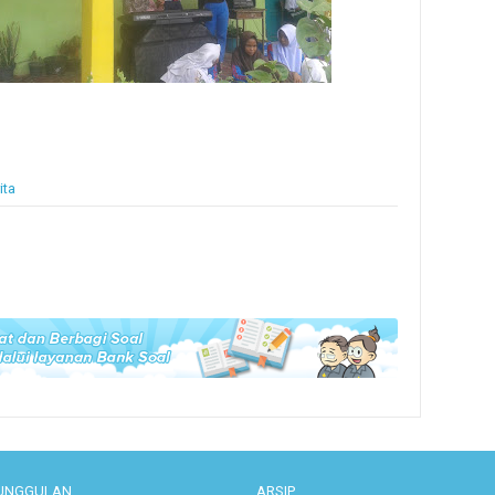
ita
UNGGULAN
ARSIP