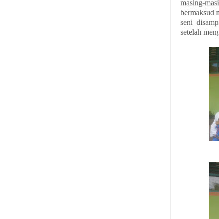
masing-masi
bermaksud m
seni disamp
setelah meng