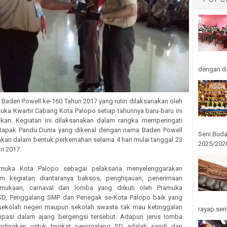
dengan da
Baden Powell ke-160 Tahun 2017 yang rutin dilaksanakan oleh
ka Kwartir Cabang Kota Palopo setiap tahunnya baru-baru ini
akan. Kegiatan ini dilaksanakan dalam rangka memperingati
a Bapak Pandu Dunia yang dikenal dengan nama Baden Powell
Seni Buda
akan dalam bentuk perkemahan selama 4 hari mulai tanggal 23
2025/2026
ri 2017.
muka Kota Palopo sebagai pelaksana menyelenggarakan
em kegiatan diantaranya baksos, penghijauan, penerimaan
amukaan, carnaval dan lomba yang diikuti oleh Pramuka
SD, Penggalang SMP dan Penegak se-Kota Palopo baik yang
 sekolah negeri maupun sekolah swasta tak mau ketinggalan
rayap seri
isipasi dalam ajang bergengsi tersebut. Adapun jenis lomba
andingkan untuk tingkat penggalang SD adalah sandi dan