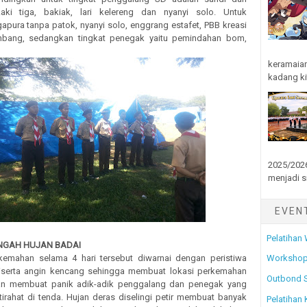
aki tiga, bakiak, lari kelereng dan nyanyi solo. Untuk
pura tanpa patok, nyanyi solo, enggrang estafet, PBB kreasi
ambang, sedangkan tingkat penegak yaitu pemindahan bom,
.
keramaian
kadang kit
2025/2026
menjadi s
EVEN
Pelatihan
ENGAH HUJAN BADAI
kemahan selama 4 hari tersebut diwarnai dengan peristiwa
Workshop
iserta angin kencang sehingga membuat lokasi perkemahan
Outbond 
dan membuat panik adik-adik penggalang dan penegak yang
irahat di tenda. Hujan deras diselingi petir membuat banyak
Pelatihan