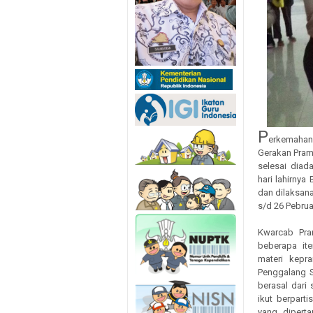
P
erkemahan 
Gerakan Pramu
selesai diad
hari lahirny
dan dilaksan
s/d 26 Pebrua
Kwarcab Pra
beberapa it
materi kepr
Penggalang 
berasal dari
ikut berpart
yang dipert