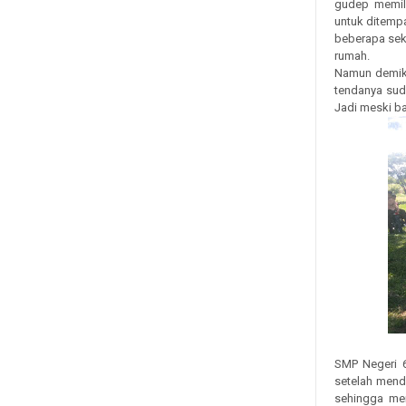
gudep memil
untuk ditempa
beberapa seko
rumah.
Namun demiki
tendanya suda
Jadi meski ba
SMP Negeri 6
setelah mend
sehingga mem