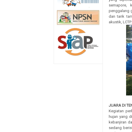
semapore, k
penggalang ga
dan tarik t
akustik, LCTP
JUARA DI T
Kegiatan per
hujan yang d
kebanjiran 
sedang berist