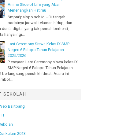
Anime Slice of Life yang Akan
Menenangkan Hatimu
Smpn6palopo.sch.id - Di tengah
padatnya jadwal, tekanan hidup, dan
 dunia digital yang tak pernah berhenti,
a hanya ingi...
Last Ceremony Siswa Kelas IX SMP
Negeri 6 Palopo Tahun Pelajaran
2025/2026
P erayaan Last Ceremony siswa kelas IX
SMP Negeri 6 Palopo Tahun Pelajaran
 berlangsung penuh khidmat. Acara ini
imbol...
T SEKOLAH
 Web Balitbang
 IT
Sekolah
 Kurikulum 2013