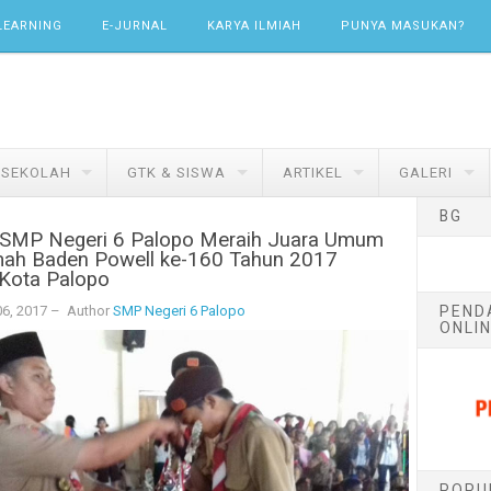
LEARNING
E-JURNAL
KARYA ILMIAH
PUNYA MASUKAN?
 SEKOLAH
GTK & SISWA
ARTIKEL
GALERI
BG
SMP Negeri 6 Palopo Meraih Juara Umum
ah Baden Powell ke-160 Tahun 2017
Kota Palopo
PEND
06, 2017
– Author
SMP Negeri 6 Palopo
ONLIN
POPU