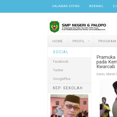
Skip to content
HALAMAN DEPAN
WEBMAIL
E-
HOME
PROFIL
PROGRAM
SOCIAL
Pramuka 
pada Kem
Facebook
Kwarcab 
Twitter
Senin, Maret 
GooglePlus
KEP. SEKOLAH