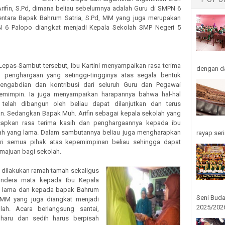
rifin, S.Pd, dimana beliau sebelumnya adalah Guru di SMPN 6
ntara Bapak Bahrum Satria, S.Pd, MM yang juga merupakan
N 6 Palopo diangkat menjadi Kepala Sekolah SMP Negeri 5
Lepas-Sambut tersebut, Ibu Kartini menyampaikan rasa terima
dengan da
 penghargaan yang setinggi-tingginya atas segala bentuk
pengabdian dan kontribusi dari seluruh Guru dan Pegawai
emimpin. Ia juga menyampaikan harapannya bahwa hal-hal
 telah dibangun oleh beliau dapat dilanjutkan dan terus
. Sedangkan Bapak Muh. Arifin sebagai kepala sekolah yang
apkan rasa terima kasih dan penghargaannya kepada ibu
ah yang lama. Dalam sambutannya beliau juga mengharapkan
rayap seri
ri semua pihak atas kepemimpinan beliau sehingga dapat
ajuan bagi sekolah.
a dilakukan ramah tamah sekaligus
indera mata kepada Ibu Kepala
g lama dan kepada bapak Bahrum
Seni Buda
, MM yang juga diangkat menjadi
2025/2026
lah. Acara berlangsung santai,
a haru dan sedih harus berpisah