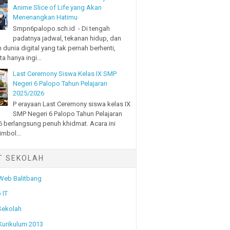
Anime Slice of Life yang Akan
Menenangkan Hatimu
Smpn6palopo.sch.id - Di tengah
padatnya jadwal, tekanan hidup, dan
 dunia digital yang tak pernah berhenti,
a hanya ingi...
Last Ceremony Siswa Kelas IX SMP
Negeri 6 Palopo Tahun Pelajaran
2025/2026
P erayaan Last Ceremony siswa kelas IX
SMP Negeri 6 Palopo Tahun Pelajaran
 berlangsung penuh khidmat. Acara ini
imbol...
T SEKOLAH
 Web Balitbang
 IT
Sekolah
 Kurikulum 2013