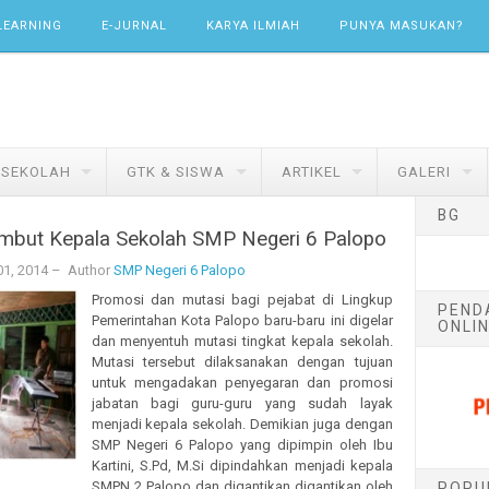
LEARNING
E-JURNAL
KARYA ILMIAH
PUNYA MASUKAN?
 SEKOLAH
GTK & SISWA
ARTIKEL
GALERI
BG
mbut Kepala Sekolah SMP Negeri 6 Palopo
01, 2014
– Author
SMP Negeri 6 Palopo
P
romosi dan mutasi bagi pejabat di Lingkup
PEND
Pemerintahan Kota Palopo baru-baru ini digelar
ONLIN
dan menyentuh mutasi tingkat kepala sekolah.
Mutasi tersebut dilaksanakan dengan tujuan
untuk mengadakan penyegaran dan promosi
jabatan bagi guru-guru yang sudah layak
menjadi kepala sekolah. Demikian juga dengan
SMP Negeri 6 Palopo yang dipimpin oleh Ibu
Kartini, S.Pd, M.Si dipindahkan menjadi kepala
SMPN 2 Palopo dan digantikan digantikan oleh
POPU