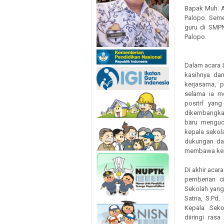
Bapak Muh. A
Palopo. Seme
guru di SMP
Palopo.
Dalam acara 
kasihnya dan
kerjasama, 
selama ia m
positif yang
dikembangkan
baru menguc
kepala sekol
dukungan da
membawa kem
Di akhir acar
pemberian c
Sekolah yan
Satria, S.Pd
Kepala Seko
diiringi ras