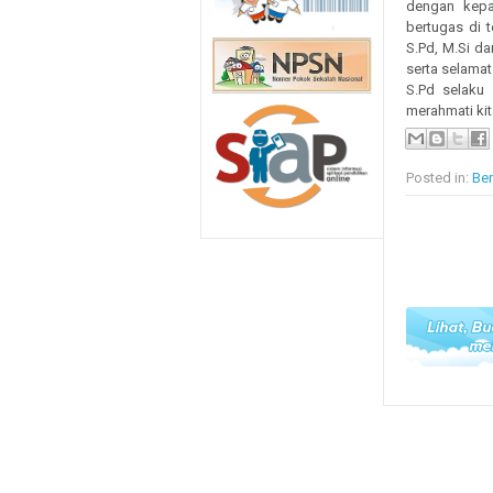
dengan kepa
bertugas di t
S.Pd, M.Si d
serta selamat
S.Pd selaku
merahmati ki
Posted in:
Ber