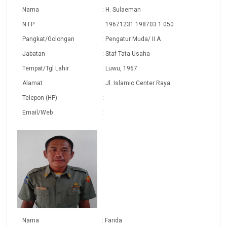
Nama
: H. Sulaeman
N I P
: 19671231 198703 1 050
Pangkat/Golongan
: Pengatur Muda/ II.A
Jabatan
: Staf Tata Usaha
Tempat/Tgl Lahir
: Luwu, 1967
Alamat
: Jl. Islamic Center Raya
Telepon (HP)
:
Email/Web
:
Nama
: Farida