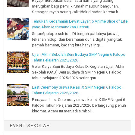
Rayap merupakan salah satu hama yang paling
merugikan bagi pemilik rumah maupun bangunan.
Serangan rayap sering kali tidak disadari karena h...
Temukan Kedamaian Lewat Layar: 5 Anime Slice of Life
yang Akan Menenangkan Hatimu
Smpn6palopo.sch.id - Di tengah padatnya jadwal,
tekanan hidup, dan keramaian dunia digital yang tak
pernah berhenti, kadang kita hanya ingi...
Ujian Akhir Sekolah Seni Budaya SMP Negeri 6 Palopo
Tahun Pelajaran 2025/2026
Gelar Karya Seni Budaya Kelas IX Kegiatan Ujian Akhir
Sekolah (UAS) Seni Budaya di SMP Negeri 6 Palopo
tahun pelajaran 2025/2026 berlangsu...
Last Ceremony Siswa Kelas IX SMP Negeri 6 Palopo
Tahun Pelajaran 2025/2026
P erayaan Last Ceremony siswa kelas IX SMP Negeri 6
Palopo Tahun Pelajaran 2025/2026 berlangsung penuh
khidmat. Acara ini menjadi simbol...
EVENT SEKOLAH