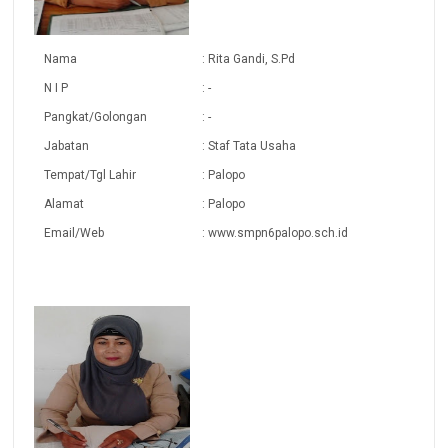
Nama
: Rita Gandi, S.Pd
N I P
: -
Pangkat/Golongan
: -
Jabatan
: Staf Tata Usaha
Tempat/Tgl Lahir
: Palopo
Alamat
: Palopo
Email/Web
: www.smpn6palopo.sch.id