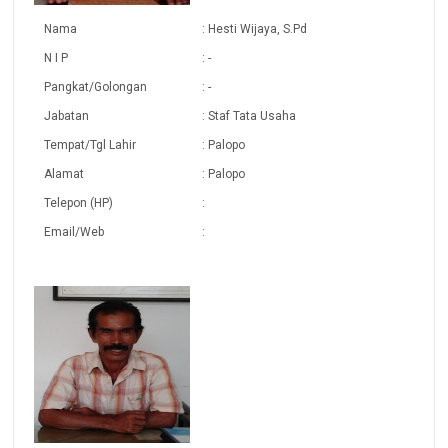
Nama
: Hesti Wijaya, S.Pd
N I P
: -
Pangkat/Golongan
: -
Jabatan
: Staf Tata Usaha
Tempat/Tgl Lahir
: Palopo
Alamat
: Palopo
Telepon (HP)
:
Email/Web
: