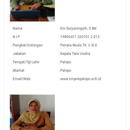
Nama
: Eni Suryaningsih, S.AN
N I P
: 19800411 200701 2 013
Pangkat/Golongan
: Penata Muda TK. I/ III.D
Jabatan
: Kepala Tata Usaha
Tempat/Tgl Lahir
: Palopo
Alamat
: Palopo
Email/Web
: www.smpn6palopo.sch.id