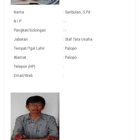
Nama
: Saribulan, S.Pd
N I P
: -
Pangkat/Golongan
: -
Jabatan
: Staf Tata Usaha
Tempat/Tgal Lahir
: Palopo
Alamat
: Palopo
Telepon (HP)
:
Email/Web
: