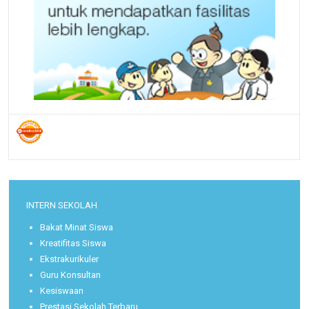
INTERN SEKOLAH
Bakat Minat Siswa
Kreatifitas Siswa
Ekstrakurikuler
Guru Konsultan
Kesiswaan
Prestasi Sekolah Terbaru